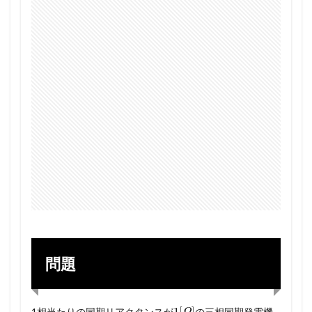
問題
1
[
Ω
]
1相当たりの同期リアクタンスが
の三相同期発電機