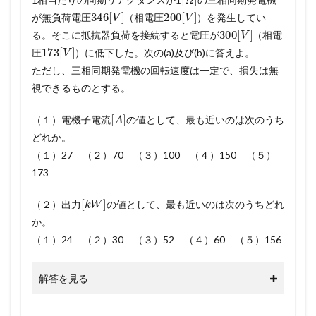
346
[
V
]
200
[
V
]
が無負荷電圧
（相電圧
）を発生してい
300
[
V
]
る。そこに抵抗器負荷を接続すると電圧が
（相電
173
[
V
]
圧
）に低下した。次の(a)及び(b)に答えよ。
ただし、三相同期発電機の回転速度は一定で、損失は無
視できるものとする。
[
A
]
（１）電機子電流
の値として、最も近いのは次のうち
どれか。
（１）27 （２）70 （３）100 （４）150 （５）
173
[
k
W
]
（２）出力
の値として、最も近いのは次のうちどれ
か。
（１）24 （２）30 （３）52 （４）60 （５）156
解答を見る