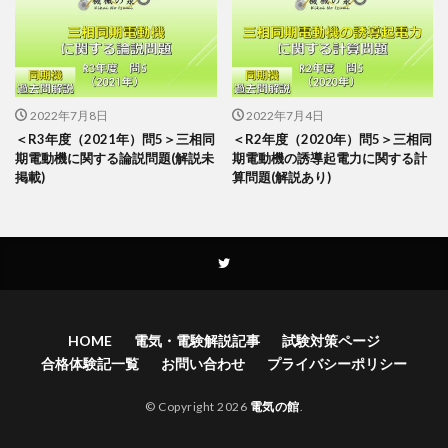
2022年7月8日
2022年7月4日
＜R3年度（2021年）問5＞三相同
＜R2年度（2020年）問5＞三相同
期電動機に関する論説問題(解説未
期電動機の誘導起電力に関する計
掲載)
算問題(解説あり)
HOME
電気・電験解説記事
試験対策ページ
合格体験記一覧
お問い合わせ
プライバシーポリシー
© Copyright 2026
電気の館
.