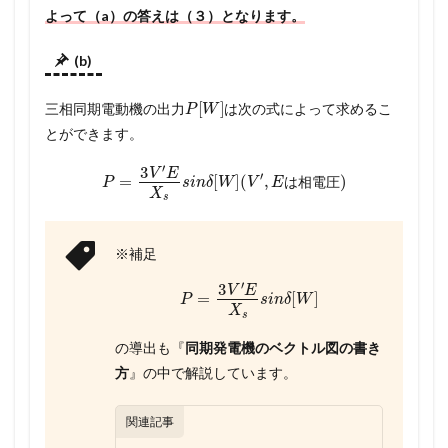
よって（a）の答えは（３）となります。
(b)
P
[
W
]
三相同期電動機の出力
は次の式によって求めるこ
とができます。
P
=
3
V
′
E
X
s
s
i
n
δ
[
W
]
(
V
′
,
E
は
相
電
圧
)
は
相
電
圧
※補足
P
=
3
V
′
E
X
s
s
i
n
δ
[
W
]
の導出も『
同期発電機のベクトル図の書き
方
』の中で解説しています。
関連記事