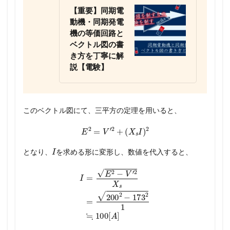
【重要】同期電
動機・同期発電
機の等価回路と
ベクトル図の書
き方を丁寧に解
説【電験】
このベクトル図にて、三平方の定理を用いると、
E
2
=
V
′
2
+
(
X
s
I
)
2
I
となり、
を求める形に変形し、数値を代入すると、
I
=
E
2
−
V
′
2
X
s
=
200
2
−
173
2
1
≒
100
[
A
]