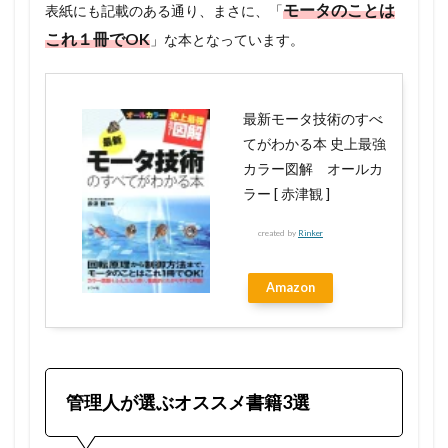
モータのことは
表紙にも記載のある通り、まさに、「
これ１冊でOK
」な本となっています。
最新モータ技術のすべ
てがわかる本 史上最強
カラー図解 オールカ
ラー [ 赤津観 ]
created by
Rinker
Amazon
管理人が選ぶオススメ書籍3選