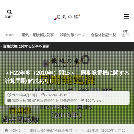
HOME
電気・電験解説記事
試験対策ページ
合格体験記一覧
お問い
関する記事を更新
＜H22年度（2010年）問15＞ 同期発電機に関する
計算問題(解説あり)
2022年4月10日
2022年8月13日
電験三種"機械"科目過去問
,
同期機過去問
1057view
HOME
電験三種"機械"科目過去問
＜H22年度（2010年）問15＞