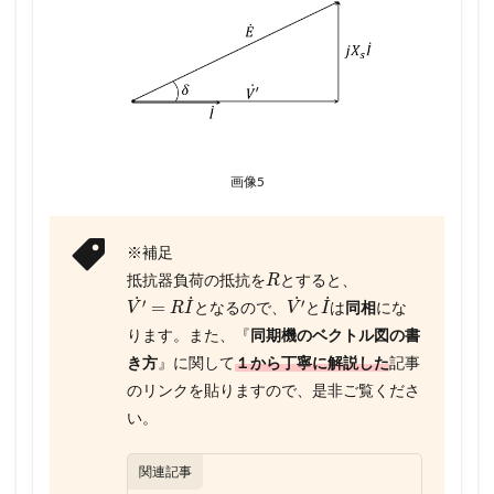
画像5
※補足
R
抵抗器負荷の抵抗を
とすると、
V
′
˙
=
R
I
˙
V
′
˙
I
˙
となるので、
と
は
同相
にな
ります。また、『
同期機のベクトル図の書
き方
』に関して
１から丁寧に解説した
記事
のリンクを貼りますので、是非ご覧くださ
い。
関連記事