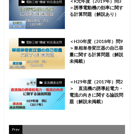
＜R元年度（2019年）問3
電験三種"機械"科目過去問
＞誘導電動機の効率に関す
る計算問題（解説あり）
＜H30年度（2018年）問9
電験三種"機械"科目過去問
＞単相単巻変圧器の自己容
量に関する計算問題（解説
未掲載）
＜H29年度（2017年）問2
直流機過去問
＞ 直流機の誘導起電力・
電流の向きに関する論説問
題（解説未掲載）
Prev