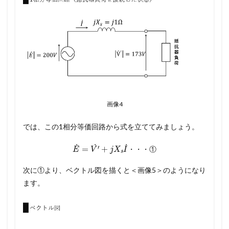
画像4
では、この1相分等価回路から式を立ててみましょう。
E
˙
=
V
′
˙
+
j
X
s
I
˙
・
・
・
①
・
・
・
①
次に①より、ベクトル図を描くと＜画像5＞のようになり
ます。