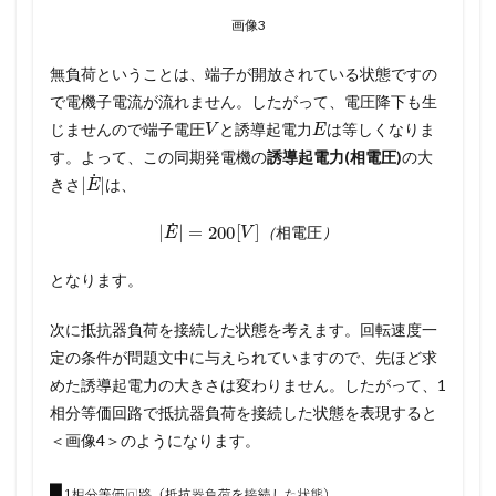
画像3
無負荷ということは、端子が開放されている状態ですの
で電機子電流が流れません。したがって、電圧降下も生
V
E
じませんので端子電圧
と誘導起電力
は等しくなりま
す。よって、この同期発電機の
誘導起電力(相電圧)
の大
|
E
˙
|
きさ
は、
|
E
˙
|
=
200
[
V
]
（
相
電
圧
）
（
相
電
圧
）
となります。
次に抵抗器負荷を接続した状態を考えます。回転速度一
定の条件が問題文中に与えられていますので、先ほど求
めた誘導起電力の大きさは変わりません。したがって、1
相分等価回路で抵抗器負荷を接続した状態を表現すると
＜画像4＞のようになります。