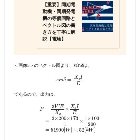
【重要】同期電
動機・同期発電
機の等価回路と
ベクトル図の書
き方を丁寧に解
説【電験】
s
i
n
δ
＜画像5＞のベクトル図より、
は、
s
i
n
δ
=
X
s
I
E
であるので、出力は、
P
=
3
V
′
E
X
s
×
X
s
I
E
=
51900
3
×
[
W
200
]
≒
×
52
173
[
k
W
1
×
]
1
×
100
200
=