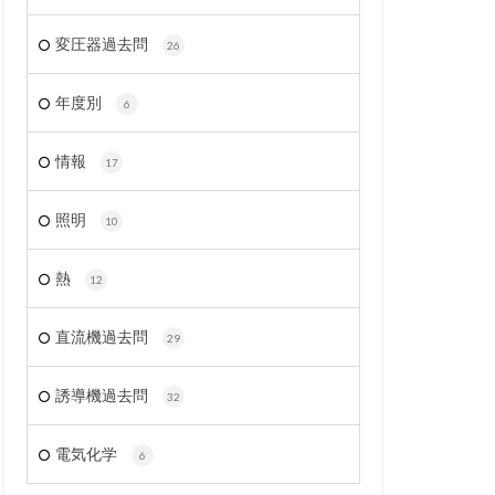
変圧器過去問
26
年度別
6
情報
17
照明
10
熱
12
直流機過去問
29
誘導機過去問
32
電気化学
6