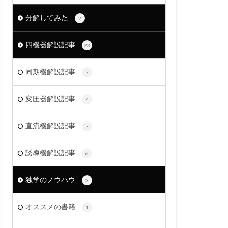
分解してみた
2
四機器解説記事
23
同期機解説記事
7
変圧器解説記事
4
直流機解説記事
7
誘導機解説記事
6
独学のノウハウ
3
オススメの書籍
1