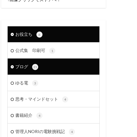
お役立ち
6
公式集 印刷可
1
ブログ
21
ゆる電
3
思考・マインドセット
4
書籍紹介
4
管理人NORIの電験挑戦記
4