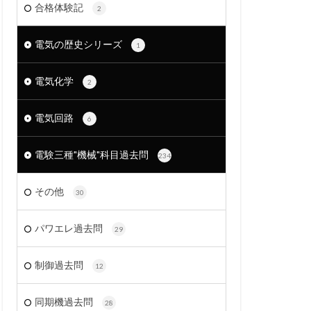
合格体験記
2
電気の歴史シリーズ
1
電気化学
2
電気回路
6
電験三種"機械"科目過去問
234
その他
30
パワエレ過去問
29
制御過去問
12
同期機過去問
28