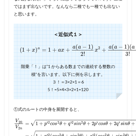
ではまず出ないです。なんなら二種でも一種でも出ない
と思います。
＜近似式１＞
(
1
(
+
a
−
x
)
2
a
)
=
3
1
!
x
+
3
a
・
x
+
・
a
(
・
a
−
(
1
た
)
2
だ
!
x
し
2
+
|
x
a
|
(
<
a
−
1
1
)
)
階乗「！」は”1 からある数までの連続する整数の
積”を言います。以下に例を示します。
３！＝3×2×1＝6
5！=5×4×3×2×1=120
①式のルートの中身を展開すると、
+
V
q
s
‘
20
2
i
n
c
2
V
o
θ
2
s
)
2
n
+
θ
=
q
−
1
‘
2
2
+
p
(
p
p
‘
c
2
‘
‘
q
o
2
+
θ
‘
s
c
c
q
+
2
o
o
‘
2
2
θ
s
s
p
2
+
+
θ
‘
θ
q
s
s
2
i
i
+
‘
(
n
n
c
p
q
o
θ
2
‘
c
‘
+
s
θ
2
o
θ
p
)
s
s
+
s
‘
i
2
θ
n
2
i
n
+
s
2
(
θ
i
p
q
θ
n
＋
‘
c
‘
+
2
s
o
2
θ
i
n
s
=
p
θ
θ
‘
1
c
)
+
+
o
q
p
s
‘
‘
θ
s
2
i
+
n
(
c
2
θ
o
q
)
=
s
‘
s
2
1
i
θ
+
n