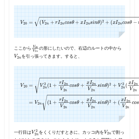
V
20
=
(
V
(
x
2
I
2
n
n
+
c
r
o
I
2
s
n
θ
c
−
o
r
s
I
2
θ
n
+
s
x
i
I
n
2
θ
n
)
s
2
i
n
θ
)
2
+
V
20
V
2
n
ここから
の形にしたいので、右辺のルートの中から
V
2
n
を引っ張ってきます。すると、
V
+
20
V
2
=
n
1
V
2
+
(
2
(
x
r
x
n
I
I
I
2
2
2
2
n
n
(
n
1
V
V
V
+
2
2
2
r
n
n
n
I
2
c
c
c
o
o
n
o
s
V
s
s
θ
θ
θ
2
−
+
−
n
r
x
r
c
I
I
I
o
2
2
2
s
n
n
n
θ
V
V
V
+
2
2
2
x
n
n
n
I
s
2
s
s
i
i
n
i
n
n
n
V
θ
θ
θ
)
2
)
)
2
2
2
n
+
=
s
V
i
n
2
θ
n
)
2
(
V
2
n
2
V
2
n
一行目は
をくくりだすときに、カッコ内を
で割っ