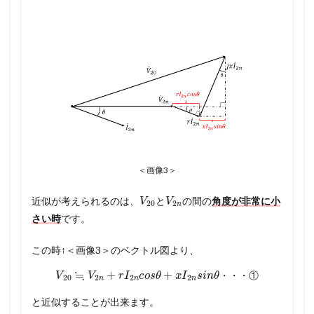
＜画像3＞
V
20
V
2
n
近似が考えられるのは、
と
の間の
角度が非常に小
さい時
です。
この時↑＜画像3＞のベクトル図より、
V
20
≒
V
2
n
+
r
I
2
n
c
o
s
θ
+
x
I
2
n
s
i
n
θ
・
・
・
①
・
・
・
①
と近似することが出来ます。