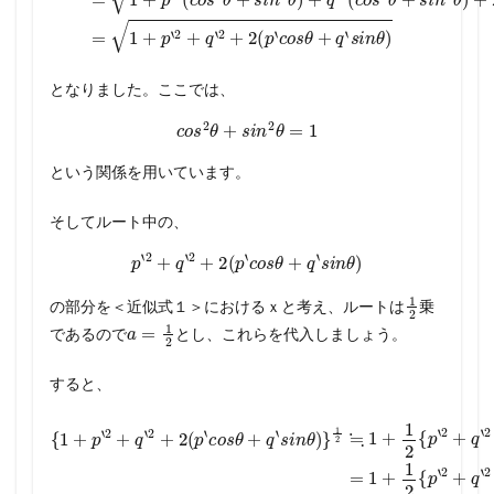
となりました。ここでは、
c
o
s
2
θ
+
s
i
n
2
θ
=
1
という関係を用いています。
そしてルート中の、
p
‘
2
+
q
‘
2
+
2
(
p
‘
c
o
s
θ
+
q
‘
s
i
n
θ
)
1
2
の部分を＜近似式１＞におけるｘと考え、ルートは
乗
a
=
1
2
であるので
とし、これらを代入しましょう。
すると、
−
{
{
p
1
1
‘
2
+
8
+
p
{
p
‘
q
2
‘
3
2
‘
+
2
!
=
+
+
q
{
+
1
p
q
2
(
‘
2
‘
2
p
+
‘
2
(
2
(
‘
p
+
1
c
p
+
‘
+
o
2
c
‘
2
c
q
2
o
s
(
{
o
‘
p
p
(
2
θ
s
s
p
‘
‘
c
θ
+
+
2
θ
‘
c
o
+
q
2
+
+
o
s
q
‘
(
q
q
s
s
θ
p
‘
‘
‘
i
s
θ
‘
+
2
s
n
c
i
+
i
q
n
o
θ
+
n
q
θ
)
‘
s
2
θ
s
}
‘
)
θ
3
(
s
)
i
}
n
p
}
+
+
i
+
2
n
‘
θ
c
q
1
…
+
θ
)
o
‘
2
}
)
1
s
…
1
s
}
×
i
2
2
θ
n
.
2
.
(
+
×
・
+
θ
1
≒
1
(
)
q
2
1
}
1
・
16
3
‘
−
s
2
+
+
1
i
②
−
1
n
{
…
)
p
1
θ
2
2
…
‘
)
)
{
!
2
}
×
p
…
+
‘
(
2
1
q
+
2
‘
2
q
−
+
‘
2
2
2
)