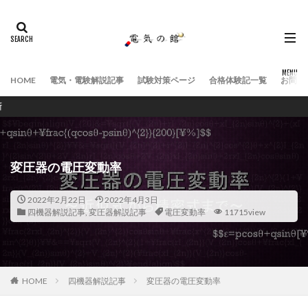
HOME
電気・電験解説記事
試験対策ページ
合格体験記一覧
お問い
電気に関する解説
変圧器の電圧変動率
2022年2月22日
2022年4月3日
四機器解説記事
,
変圧器解説記事
電圧変動率
11715view
HOME
四機器解説記事
変圧器の電圧変動率