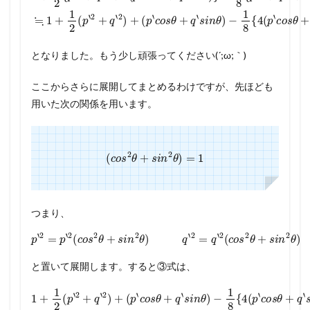
となりました。もう少し頑張ってください(´;ω;｀)
ここからさらに展開してまとめるわけですが、先ほども
用いた次の関係を用います。
(
c
o
s
2
θ
+
s
i
n
2
θ
)
=
1
つまり、
p
‘
2
=
p
‘
2
(
c
o
s
2
θ
+
s
i
n
2
θ
)
q
‘
2
=
q
‘
2
(
c
o
s
2
θ
+
s
i
n
2
θ
)
と置いて展開します。すると③式は、
−
θ
p
‘
1
s
‘
+
1
2
2
i
n
2
8
q
s
θ
p
{
i
‘
n
4
+
2
‘
q
2
(
1
(
p
‘
c
c
p
θ
2
‘
o
c
o
‘
−
c
1
(
o
s
p
s
o
p
+
2
‘
s
θ
‘
s
2
q
1
θ
θ
s
θ
s
‘
2
+
+
i
c
+
n
i
o
n
(
q
s
θ
q
p
2
i
s
‘
‘
n
+
‘
s
2
θ
s
θ
2
i
q
i
s
+
n
−
n
θ
‘
i
θ
q
2
2
n
θ
)
)
+
‘
s
θ
p
+
2
2
i
‘
p
+
1
q
n
}
)
‘
=
+
1
c
2
2
‘
c
1
o
(
2
θ
(
o
p
q
+
s
q
)
‘
s
c
=
θ
‘
1
c
‘
θ
o
2
1
+
2
o
s
s
c
+
q
p
s
i
θ
o
n
p
‘
‘
θ
2
s
+
θ
s
‘
−
c
i
(
2
+
q
n
o
c
p
θ
q
‘
θ
o
‘
s
s
s
=
−
‘
θ
i
s
2
i
n
1
n
1
2
+
c
θ
θ
+
2
θ
q
o
)
)
p
+
(
‘
2
s
p
s
‘
c
s
2
‘
i
2
n
o
i
θ
n
θ
c
s
)
2
=
o
+
θ
θ
1
+
s
1
)
2
+
q
+
2