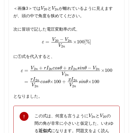
V
20
V
2
n
＜画像3＞では
と
が離れているように見えます
が、頭の中で角度を狭めてください。
次に冒頭で記した電圧変動率の式、
ε
=
V
20
−
V
2
n
V
2
n
×
100
[
%
]
に①式を代入すると、
ε
=
V
2
n
+
r
2
I
2
n
n
c
o
c
o
s
θ
s
θ
×
+
100
x
I
2
+
n
x
s
I
i
n
2
θ
n
−
V
V
2
2
n
n
s
i
V
n
2
θ
n
×
×
100
100
=
r
I
2
n
V
となりました。
V
2
n
V
20
この式は、何度も言うように
と
の
間の角が非常に小さいと仮定した、いわゆ
る
近似式
になります。問題文をよく読ん