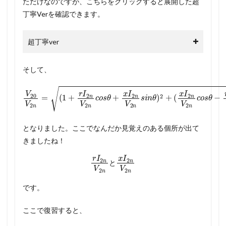
ただけなのですが、こちらをクリックすると展開した超
丁寧Verを確認できます。
超丁寧ver
そして、
V
20
V
2
(
n
x
=
I
2
(
1
n
+
V
r
2
I
2
n
n
c
o
V
s
2
θ
n
−
c
r
o
I
s
2
θ
n
+
V
x
2
I
2
n
s
n
i
V
n
2
θ
)
n
2
s
i
n
θ
)
2
+
となりました。ここでなんだか見覚えのある個所が出て
きましたね！
r
I
2
n
V
2
n
と
x
I
2
n
V
2
n
と
です。
ここで復習すると、