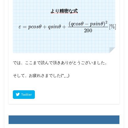
より精密な式
(
q
c
o
ε
=
s
p
θ
c
−
o
p
s
s
θ
i
n
+
θ
q
)
s
2
i
200
n
θ
+
[
%
]
では、ここまで読んで頂きありがとうございました。
そして、お疲れさまでした(*_ _)