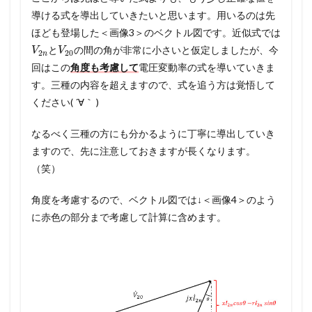
導ける式を導出していきたいと思います。用いるのは先
ほども登場した＜画像3＞のベクトル図です。近似式では
V
2
n
V
20
と
の間の角が非常に小さいと仮定しましたが、今
回はこの
角度も考慮して
電圧変動率の式を導いていきま
す。三種の内容を超えますので、式を追う方は覚悟して
ください( ´∀｀ )
なるべく三種の方にも分かるように丁寧に導出していき
ますので、先に注意しておきますが長くなります。
（笑）
角度を考慮するので、ベクトル図では↓＜画像4＞のよう
に赤色の部分まで考慮して計算に含めます。