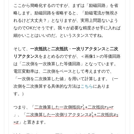
ここから簡略化するのですが、まずは「励磁回路」を省
略します。励磁回路を省略すると、「励磁電流が無視さ
れるけど大丈夫？」となりますが、実用上問題ないよう
なのでOKだそうです。我々が必要な精度させ手に入れば
細かいことはいいのだ。というスタンスですね。
そして、
一次抵抗
と
二次抵抗
・
一次リアクタンス
と
二次
リアクタンス
をまとめるのですが、＜画像1＞の等価回路
は「二次側を一次換算した等価回路」となっています。
電圧変動率は、二次側をベースとして考えますので、
「一次側を二次換算した値」を用いて計算します。（一
次側を二次換算する具体的な方法は
こちら
にありま
す。）
r
1
‘
r
2
r
つまり、「
二次換算した一次側抵抗
+二次抵抗
=
x
1
‘
x
2
」、「
二次換算した一次側リアクタンス
+二次抵抗
x
=
」と置きます。