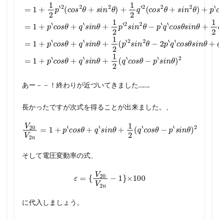
あー－－！終わりが近づいてきました…….
長かったですが次式を得ることが出来ました。、
V
20
V
2
n
=
1
+
p
‘
c
o
s
θ
+
q
‘
s
i
n
θ
+
1
2
(
q
‘
c
o
s
θ
−
p
‘
s
i
n
θ
)
2
そして電圧変動率の式、
ε
=
{
V
20
V
2
n
−
1
}
×
100
に代入しましょう。