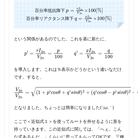
p
=
r
I
2
n
V
2
n
×
100
[
%
]
百分率抵抗降下
q
=
x
I
2
n
V
2
n
×
100
[
%
]
百分率リアクタンス降下
という関係があるのでした。これを基に新たに、
p
‘
=
r
I
2
n
V
2
n
=
p
100
q
‘
=
x
I
2
n
V
2
n
=
q
100
を導入します。これは％表示かどうかという違いなだけ
です。すると、
V
20
(
q
V
‘
c
2
o
n
s
θ
=
−
(
1
p
+
‘
s
p
i
‘
n
c
θ
o
)
s
2
θ
・
+
q
・
‘
s
・
i
n
θ
①
)
2
+
・
となりました。ちょっとは簡単になりました(´;ω;｀)
ここで＜近似式１＞を使ってルートを外せるように形を
持っていきます。この近似式に関しては、「へぇ。こん
な式あるんだ。」くらいに思ってもらってOKです。三種