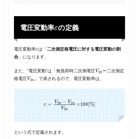
ε
電圧変動率
の定義
ε
電圧変動率
は「
二次側定格電圧に対する電圧変動の割
合
」になります。
V
20
また、”電圧変動”は「無負荷時二次側電圧
ー二次側定
V
2
n
格電圧
」で表されるので、電圧変動率は、
ε
=
V
20
−
V
2
n
V
2
n
×
100
[
%
]
という式で定義されます。