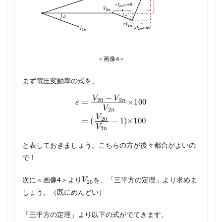
＜画像4＞
まず電圧変動率の式を、
ε
=
V
20
−
V
2
n
V
2
n
×
100
=
(
V
20
V
2
n
−
1
)
×
100
と表しておきましょう。こちらの方が後々都合がよいの
で！
V
20
次に＜画像4＞より
を、「三平方の定理」より求めま
しょう。（既にめんどい）
「三平方の定理」より以下の式がでてきます。