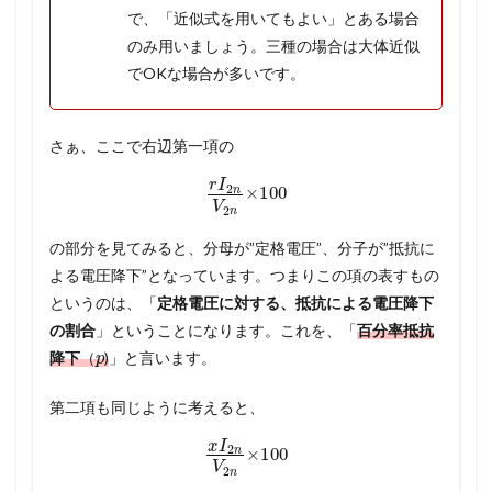
で、「近似式を用いてもよい」とある場合
のみ用いましょう。三種の場合は大体近似
でOKな場合が多いです。
さぁ、ここで右辺第一項の
r
I
2
n
V
2
n
×
100
の部分を見てみると、分母が”定格電圧”、分子が”抵抗に
よる電圧降下”となっています。つまりこの項の表すもの
というのは、「
定格電圧に対する、抵抗による電圧降下
の割合
」ということになります。これを、「
百分率抵抗
p
降下
（
)
」と言います。
第二項も同じように考えると、
x
I
2
n
V
2
n
×
100