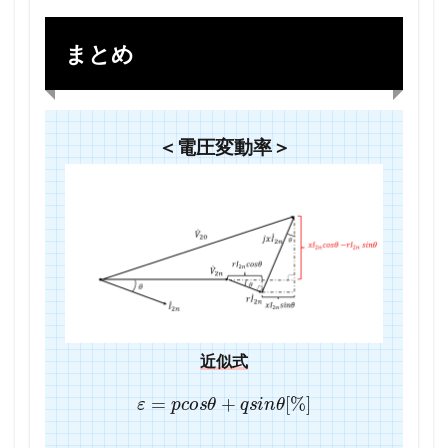
まとめ
＜電圧変動率＞
近似式
ε
=
p
c
o
s
θ
+
q
s
i
n
θ
[
%
]