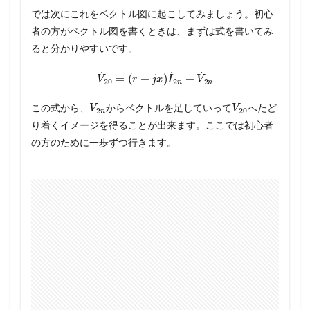
では次にこれをベクトル図に起こしてみましょう。初心
者の方がベクトル図を書くときは、まずは式を書いてみ
ると分かりやすいです。
V
˙
20
=
(
r
+
j
x
)
I
˙
2
n
+
V
˙
2
n
V
2
n
V
20
この式から、
からベクトルを足していって
へたど
り着くイメージを得ることが出来ます。ここでは初心者
の方のために一歩ずつ行きます。