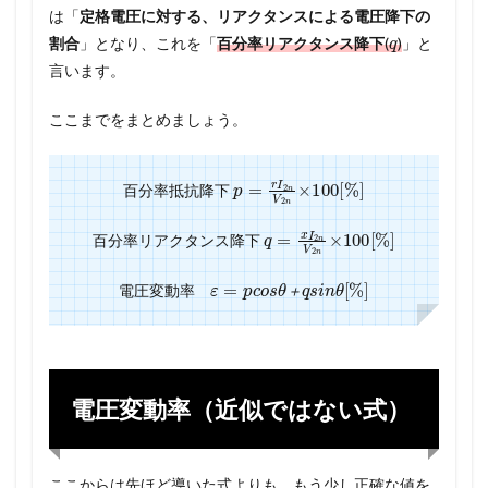
は「
定格電圧に対する、リアクタンスによる電圧降下の
q
割合
」となり、これを「
百分率リアクタンス降下
(
)
」と
言います。
ここまでをまとめましょう。
p
=
r
I
2
n
V
2
n
×
100
[
%
]
百分率抵抗降下
q
=
x
I
2
n
V
2
n
×
100
[
%
]
百分率リアクタンス降下
ε
=
p
c
o
s
θ
＋
q
s
i
n
θ
[
%
]
電圧変動率
＋
電圧変動率（近似ではない式）
ここからは先ほど導いた式よりも、もう少し正確な値を