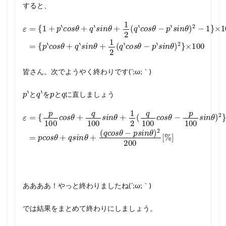
すると、
×
100
ε
=
{
1
=
+
{
p
p
‘
c
‘
c
o
o
s
s
θ
θ
+
+
q
q
‘
‘
s
s
i
i
n
n
θ
θ
+
+
1
1
2
2
(
(
q
q
‘
c
‘
c
o
o
s
s
θ
θ
−
−
p
p
‘
‘
s
s
i
i
n
n
θ
θ
)
)
2
2
}
−
×
1
100
}
皆さん。次でようやく終わりです(´;ω;｀)
p
ょ
‘
と
う
q
‘
を
p
と
q
に
直
し
ま
し
と
を
と
に
直
し
ま
し
ょ
う
{
p
2
100
}
×
100
c
o
s
=
θ
p
+
c
q
o
100
s
θ
+
q
s
s
i
n
i
n
θ
θ
+
+
ε
1
=
(
2
q
(
c
q
o
100
s
θ
−
c
p
o
s
s
i
n
θ
θ
−
)
p
2
100
200
s
[
%
i
n
θ
]
)
ああああ！やっと終わりましたね(´;ω;｀)
では結果をまとめて終わりにしましょう。