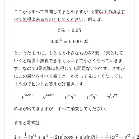
ここからすべて展開してまとめますが、
3乗以上の項はす
べて無視出来るものとしてください
。例えば、
5
%
=
0.05
0.05
3
=
0.000125
といったように、もともと小さなものを3乗、4乗として
いくと精度上無視できるくらいまで小さくなっていきま
す。なので3乗以降は無視しても問題ないのです。さすが
にこの展開をすべて書くと、かえって見にくくなってし
まうのでヒントと答えだけ書きます。
p
‘
4
o
r
3
q
‘
4
o
r
3
p
‘
2
q
‘
2
p
‘
2
q
‘
p
‘
q
‘
2
の項が出てきますが、すべて消去してください。
すると②式は、
−
(
p
1
‘
8
c
o
{
(
p
p
s
‘
‘
c
θ
2
o
+
+
1
s
q
q
+
θ
‘
‘
s
1
2
+
i
2
+
q
n
{
θ
2
‘
s
p
)
(
i
‘
−
p
n
2
‘
1
θ
c
+
8
o
)
q
}
{
s
3
‘
4
2
θ
+
(
+
+
p
…
2
q
‘
c
…
(
‘
o
s
p
.
.
s
i
‘
≒
c
n
θ
o
θ
+
1
s
)
q
}
+
θ
2
‘
1
+
s
+
2
q
i
1
n
(
‘
θ
16
p
s
‘
i
)
2
n
2
{
θ
+
}
p
・
)
q
‘
}
2
‘
・
2
+
)
q
+
・
‘
2
③
+
2