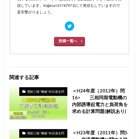
信しています。X(@nori15747971)にて発信もしていますので
是非繋がりましょう。
投稿一覧へ
関連する記事
＜H24年度（2012年）問
電験三種"機械"科目過去問
16> 三相同期電動機の
内部誘導起電力と負荷角を
求める計算問題(解説あり)
＜H23年度（2011年）問5
電験三種"機械"科目過去問