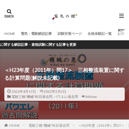
HOME
電気・電験解説記事
試験対策ページ
合格体験記一覧
お問い
る解説記事・資格試験に関する記事を更新
＜H23年度（2011年）問17＞ 三相整流装置に関す
る計算問題(解説未記載)
2022年4月17日
2022年5月2日
電験三種"機械"科目過去問
,
パワエレ過去問
89view
HOME
電験三種"機械"科目過去問
＜H23年度（2011年）問17