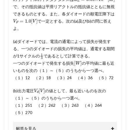
で、その抵抗値は平滑リアクトルの抵抗値とともに無視
できるものとする。また、各ダイオードの順電圧降下は
V
F
=
1.0
[
V
]
で一定とする。次の(a)及び(b)の問に答え
よ。
(a)ダイオードでは、電流の通電によって損失が発生す
る、一つのダイオードの損失の平均値は、通電する期間
1
3
が1サイクルの
であるとして計算できる。
[
W
]
一つのダイオードで発生する損失
の平均値に最も近
いものを次の（１）～（５）のうちから一つ選べ。
（１）12 （２）18 （３）24 （４）36 （５）72
V
d
[
V
]
(b)出力電圧
の値として、最も近いものを次の
（１）～（５）のうちから一つ選べ。
（１）251 （２）262 （３）263 （４）264
（５）270
解答を見る