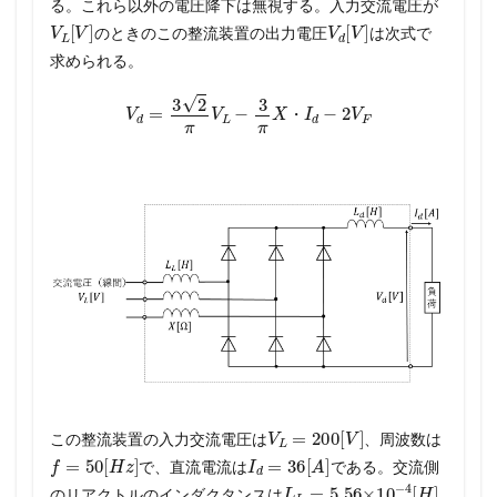
る。これら以外の電圧降下は無視する。入力交流電圧が
V
L
[
V
]
V
d
[
V
]
のときのこの整流装置の出力電圧
は次式で
求められる。
V
d
=
3
2
π
V
L
−
3
π
X
・
I
d
−
2
V
F
・
V
L
=
200
[
V
]
この整流装置の入力交流電圧は
、周波数は
f
=
50
[
H
z
]
I
d
=
36
[
A
]
で、直流電流は
である。交流側
L
L
=
5.56
×
10
−
4
[
H
]
のリアクトルのインダクタンスは