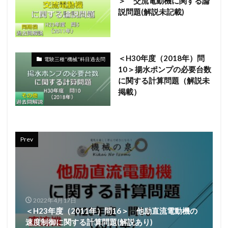
＞ 交流電動機に関する論
説問題(解説未記載)
＜H30年度（2018年）問
電験三種"機械"科目過去問
10＞揚水ポンプの必要台数
に関する計算問題（解説未
掲載）
Prev
2022年4月17日
＜H23年度（2011年）問16＞ 他励直流電動機の
速度制御に関する計算問題(解説あり)