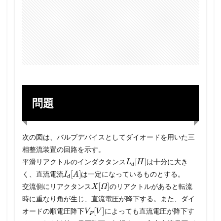
問題
次の図は、バルブデバイスとしてダイオードを用いた三
相整流装置の回路を示す。
L
d
[
H
]
平滑リアクトルのインダクタンス
は十分に大き
I
d
[
A
]
く、直流電流
は一定になっているものとする。
X
[
Ω
]
交流側にリアクタンス
のリアクトルがあると転流
時に重なり角が生じ、直流電圧が降下する。また、ダイ
V
F
[
V
]
オードの順電圧降下
によっても直流電圧が降下す