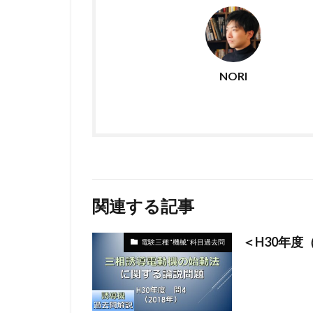
NORI
関連する記事
＜H30年度
電験三種"機械"科目過去問