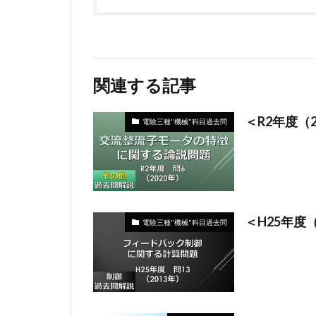
関連する記事
＜R2年度（
電験三種"機械"科目過去問
＜H25年度
電験三種"機械"科目過去問