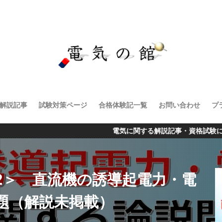
解説記事
試験対策ページ
合格体験記一覧
お問い合わせ
プ
電気に関する解説記事・資格試験に関する記事
問2＞ 直流機の誘導起電力・電
題（解説未掲載）