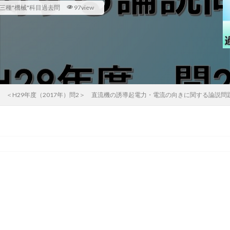
三種"機械"科目過去問
97view
＜H29年度（2017年）問2＞ 直流機の誘導起電力・電流の向きに関する論説