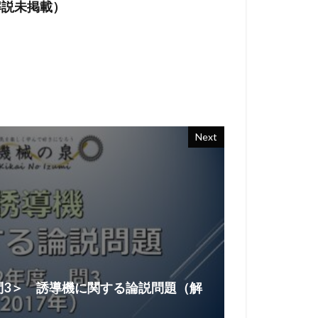
解説未掲載）
Next
）問3＞ 誘導機に関する論説問題（解