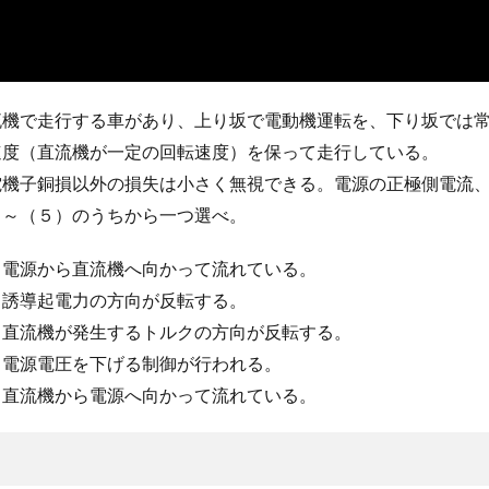
流機で走行する車があり、上り坂で電動機運転を、下り坂では
速度（直流機が一定の回転速度）を保って走行している。
電機子銅損以外の損失は小さく無視できる。電源の正極側電流
）～（５）のうちから一つ選べ。
、電源から直流機へ向かって流れている。
、誘導起電力の方向が反転する。
、直流機が発生するトルクの方向が反転する。
、電源電圧を下げる制御が行われる。
、直流機から電源へ向かって流れている。