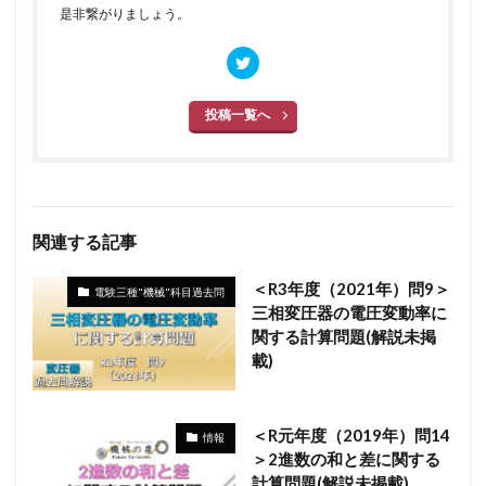
是非繋がりましょう。
投稿一覧へ
関連する記事
＜R3年度（2021年）問9＞
電験三種"機械"科目過去問
三相変圧器の電圧変動率に
関する計算問題(解説未掲
載)
＜R元年度（2019年）問14
情報
＞2進数の和と差に関する
計算問題(解説未掲載)