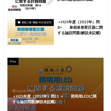
＜H25年度（2013年）問
電験三種"機械"科目過去問
8> 単相単巻変圧器に関
する論説問題(解説未記載)
Prev
2022年5月3日
＜H25年度（2013年）問11 ＞ 照明用LEDに関
する論説問題(解説未記載)