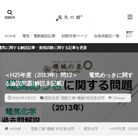
HOME
電気・電験解説記事
試験対策ページ
合格体験記一覧
お問い
関する解説記事・資格試験に関する記事を更新
＜H25年度（2013年）問12＞ 電気めっきに関す
る論説問題(解説未記載)
2022年5月3日
電気化学
,
電験三種"機械"科目過去問
55view
HOME
電験三種"機械"科目過去問
電気化学
＜H25年度（20