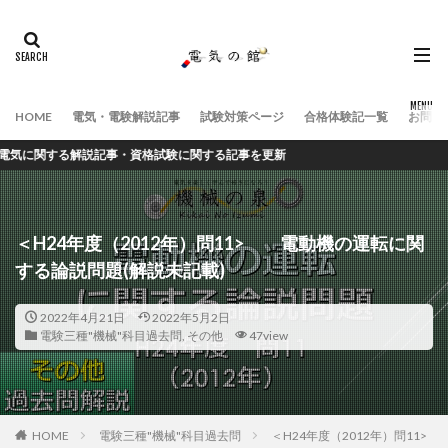
HOME
電気・電験解説記事
試験対策ページ
合格体験記一覧
お問い
に関する解説記事・資格試験に関する記事を更新
＜H24年度（2012年）問11> 電動機の運転に関
する論説問題(解説未記載)
2022年4月21日
2022年5月2日
電験三種"機械"科目過去問
,
その他
47view
HOME
電験三種"機械"科目過去問
＜H24年度（2012年）問11