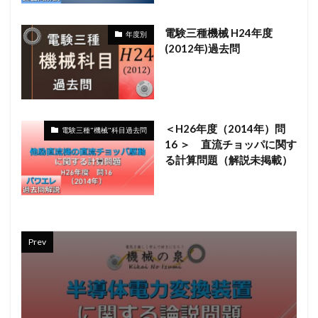
電験三種機械 H24年度
年度別
(2012年)過去問
＜H26年度（2014年）問
電験三種"機械"科目過去問
16 ＞ 直流チョッパに関す
る計算問題（解説未掲載）
Prev