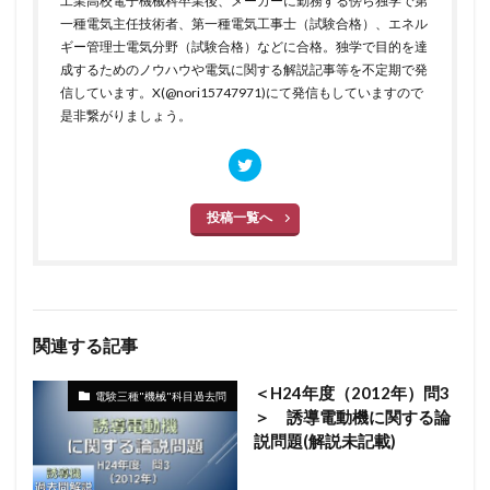
工業高校電子機械科卒業後、メーカーに勤務する傍ら独学で第
一種電気主任技術者、第一種電気工事士（試験合格）、エネル
ギー管理士電気分野（試験合格）などに合格。独学で目的を達
成するためのノウハウや電気に関する解説記事等を不定期で発
信しています。X(@nori15747971)にて発信もしていますので
是非繋がりましょう。
投稿一覧へ
関連する記事
＜H24年度（2012年）問3
電験三種"機械"科目過去問
＞ 誘導電動機に関する論
説問題(解説未記載)