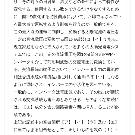
り、その時々の日射量、温度などの条件によって特性が
変化する。使用するセル数をできるだけ少なくするため
に、図2の変化する特性曲線において、△印で示されてい
る最大点で運転するよう制御を行うのが一般的である。
この最大点の運転に制御し、変動する太陽電池の電圧を
一定の直流電圧に変換する図1のA部分は【イ】である。
現在家庭用などに導入されている多くの太陽光発電シス
テムでは、この一定の直流電圧を図1のB部分のPWMイ
ンバータを介して商用周波数の交流電圧に変換してい
る。交流系統の端子において、インバータ出力の電流位
相は交流系統の電流位相に対して通常ほぼ【ウ】になる
ように運転され、インバータの小形化を図っている。
一般的に、インバータは電圧源であり、その出力が接続
される交流系統も電圧源とみなせる。そのような接続に
は、【エ】成分を含む回路要素を間に挿入することが必
須である。
上記の記述中の空白箇所【ア】【イ】【ウ】及び【エ】
に当てはまる組合せとして、正しいものを次の（１）～