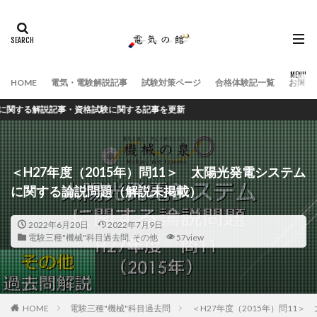
HOME
電気・電験解説記事
試験対策ページ
合格体験記一覧
お問い
る解説記事・資格試験に関する記事を更新
＜H27年度（2015年）問11＞ 太陽光発電システム
に関する論説問題（解説未掲載）
2022年6月20日
2022年7月9日
電験三種"機械"科目過去問
,
その他
57view
HOME
電験三種"機械"科目過去問
＜H27年度（2015年）問11